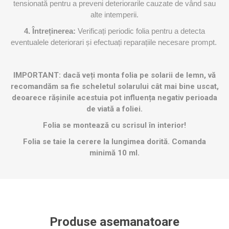
tensionată pentru a preveni deteriorarile cauzate de vând sau
alte intemperii.
4. Întreținerea:
Verificați periodic folia pentru a detecta
eventualele deteriorari și efectuați reparațiile necesare prompt.
IMPORTANT: dacă veți monta folia pe solarii de lemn, vă
recomandăm sa fie scheletul solarului cât mai bine uscat,
deoarece rășinile acestuia pot influența negativ perioada
de viată a foliei.​
Folia se montează cu scrisul în interior!
​​Folia se taie la cerere la lungimea dorită. Comanda
minimă 10 ml.
Produse asemanatoare