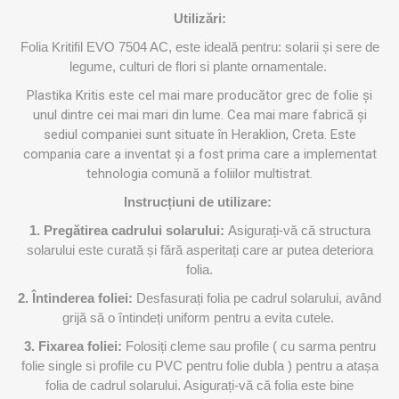
Utilizări:
Folia Kritifil EVO 7504 AC, este ideală pentru: solarii și sere de
legume, culturi de flori si plante ornamentale.
Plastika Kritis este cel mai mare producător grec de folie și
unul dintre cei mai mari din lume. Cea mai mare fabrică și
sediul companiei sunt situate în Heraklion, Creta. Este
compania care a inventat și a fost prima care a implementat
tehnologia comună a foliilor multistrat.
Instrucțiuni de utilizare:
1. Pregătirea cadrului solarului:
Asigurați-vă că structura
solarului este curată și fără asperitați care ar putea deteriora
folia.
2. Întinderea foliei:
Desfasurați folia pe cadrul solarului, având
grijă să o întindeți uniform pentru a evita cutele.
3. Fixarea foliei:
Folosiți cleme sau profile ( cu sarma pentru
folie single si profile cu PVC pentru folie dubla ) pentru a atașa
folia de cadrul solarului. Asigurați-vă că folia este bine