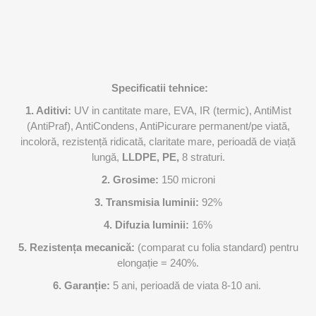
Specificatii tehnice:
1. Aditivi:
UV in cantitate mare, EVA, IR (termic), AntiMist
(AntiPraf), AntiCondens, AntiPicurare permanent/pe viată,
incoloră, rezistență ridicată, claritate mare, perioadă de viață
lungă,
LLDPE, PE,
8 straturi.
2. Grosime:
150 microni
3. Transmisia luminii:
92%
4. Difuzia luminii:
16%
5. Rezistența mecanică:
(comparat cu folia standard) pentru
elongație = 240%.
6. Garanție:
5 ani, perioadă de viata 8-10 ani.