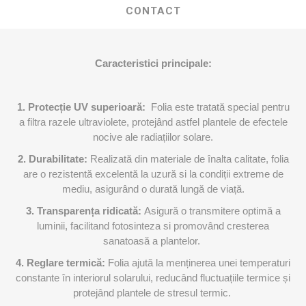
CONTACT
Caracteristici principale:
1. Protecție UV superioară:
Folia este tratată special pentru
a filtra razele ultraviolete, protejând astfel plantele de efectele
nocive ale radiațiilor solare.
2. Durabilitate:
Realizată din materiale de înalta calitate, folia
are o rezistentă excelentă la uzură si la condiții extreme de
mediu, asigurând o durată lungă de viață.
3. Transparența ridicată:
Asigură o transmitere optimă a
luminii, facilitand fotosinteza si promovând cresterea
sanatoasă a plantelor.
4. Reglare termică:
Folia ajută la menținerea unei temperaturi
constante în interiorul solarului, reducând fluctuațiile termice și
protejând plantele de stresul termic.