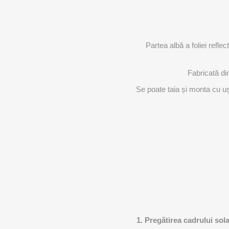
Partea albă a foliei refl
Fabricată din
Se poate taia și monta cu ușur
1. Pregătirea cadrului sol