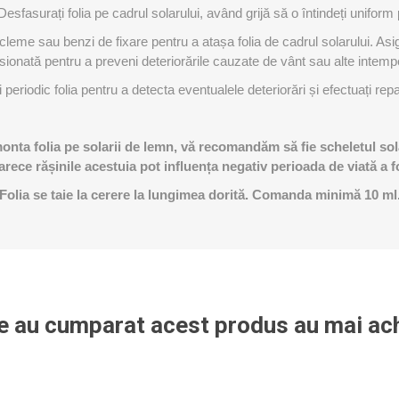
Desfasurați folia pe cadrul solarului, având grijă să o întindeți uniform
 cleme sau benzi de fixare pentru a atașa folia de cadrul solarului. Asig
sionată pentru a preveni deteriorările cauzate de vânt sau alte intempe
ți periodic folia pentru a detecta eventualele deteriorări și efectuați re
ta folia pe solarii de lemn, vă recomandăm să fie scheletul sola
rece rășinile acestuia pot influența negativ perioada de viată a fol
​​Folia se taie la cerere la lungimea dorită. Comanda minimă 10 ml
re au cumparat acest produs au mai ach