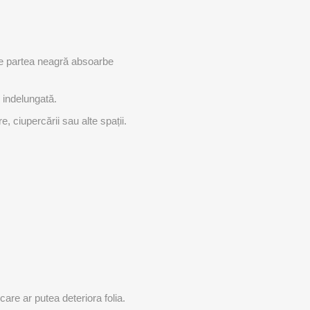
 ce partea neagră absoarbe
e indelungată.
e, ciupercării sau alte spații.
care ar putea deteriora folia.