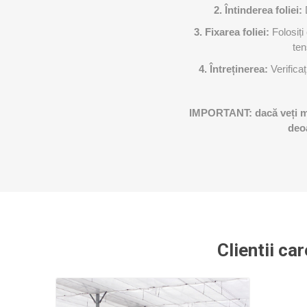
2. Întinderea foliei:
3. Fixarea foliei:
Folosiți
ten
4. Întreținerea:
Verifica
IMPORTANT: dacă veți mon
deoa
Clientii ca