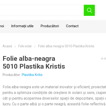
noi
Informații utile
Producători
Contact
Acasă
Folii solar
Folie alba-neagra 5010 Plastika Kristis
Folie alba-neagra
5010 Plastika Kristis
Producător:
Plastika Kritis
Geo Polska
Folia alba-neagra este un material inovator și eficient, proiecta
pentru a optimiza condițiile de creștere în solarii și sere, ciuper
cât și pentru acoperirea diverselor spații de depozitare, spații
lucru. Cu o parte albă și o parte neagră, această folie reflectiv