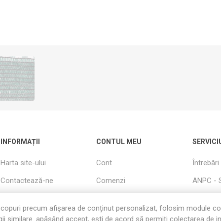
INFORMAȚII
CONTUL MEU
SERVICI
Harta site-ului
Cont
Întrebări
Contactează-ne
Comenzi
ANPC - 
Cautati
Adrese
Livrare s
copuri precum afișarea de conținut personalizat, folosim module c
Informații utile
Produse Vizualizate
Garanție
ii similare. apăsând accept, ești de acord să permiți colectarea de i