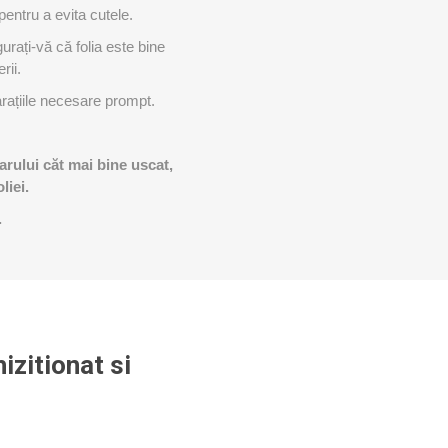
 pentru a evita cutele.
urați-vă că folia este bine
rii.
parațiile necesare prompt.
rului căt mai bine uscat,
iei.​
.
izitionat si