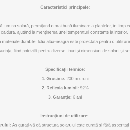
Caracteristici principale:
ectă lumina solară, permițand o mai bună iluminare a plantelor, în timp
caldura, ajutând la menținerea unei temperaturi constante la interior.
 materiale durabile, folia albă-neagră este proiectată pentru o utilizar
ința, fiind potrivită pentru diverse tipuri și dimensiuni de solarii și ser
Specificații tehnice:
1. Grosime:
200 microni
2. Reflexia luminii:
92%
3. Garanție:
6 ani
Instrucțiuni de utilizare:
arului:
Asigurați-vă că structura solarului este curată și fără asperitați 