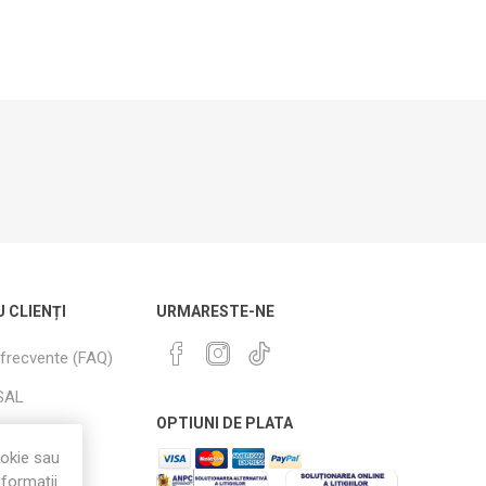
U CLIENȚI
URMARESTE-NE
 frecvente (FAQ)
SAL
OPTIUNI DE PLATA
i Retururi
ookie sau
nformații