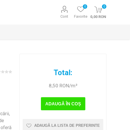
0
0
Cont
Favorite
0,00 RON
Total:
8,50 RON/m²
ADAUGĂ ÎN COȘ
t
cării,
 de
ADAUGĂ LA LISTA DE PREFERINTE
ă oferă