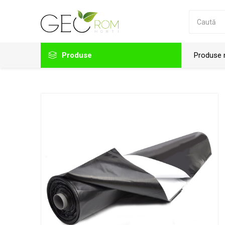
Produse
Produse 
Folii solar
Accesorii folii
Agrotextil
Accesorii prindere folie solar
Plastika Kritis
Viale
Accesorii solar
Plasa de umbrire
Plasa protectie