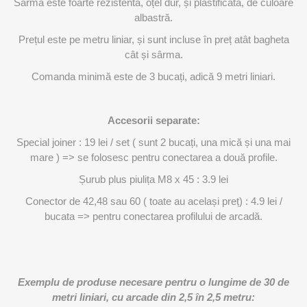
Sârma este foarte rezistentă, oțel dur, și plastificată, de culoare
albastră.
Prețul este pe metru liniar, și sunt incluse în preț atât bagheta
cât și sârma.
Comanda minimă este de 3 bucați, adică 9 metri liniari.
Accesorii separate:
Special joiner : 19 lei / set ( sunt 2 bucați, una mică și una mai
mare ) => se folosesc pentru conectarea a două profile.
Șurub plus piulița M8 x 45 : 3.9 lei
Conector de 42,48 sau 60 ( toate au același preț) : 4.9 lei /
bucata => pentru conectarea profilului de arcadă.
Exemplu de produse necesare pentru o lungime de 30 de
metri liniari, cu arcade din 2,5 în 2,5 metru: