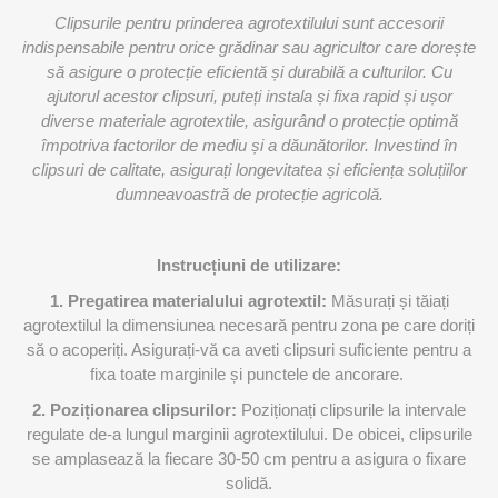
Clipsurile pentru prinderea agrotextilului sunt accesorii
indispensabile pentru orice grădinar sau agricultor care dorește
să asigure o protecție eficientă și durabilă a culturilor. Cu
ajutorul acestor clipsuri, puteți instala și fixa rapid și ușor
diverse materiale agrotextile, asigurând o protecție optimă
împotriva factorilor de mediu și a dăunătorilor. Investind în
clipsuri de calitate, asigurați longevitatea și eficiența soluțiilor
dumneavoastră de protecție agricolă.
Instrucțiuni de utilizare:
1. Pregatirea materialului agrotextil:
Măsurați și tăiați
agrotextilul la dimensiunea necesară pentru zona pe care doriți
să o acoperiți. Asigurați-vă ca aveti clipsuri suficiente pentru a
fixa toate marginile și punctele de ancorare.
2. Poziționarea clipsurilor:
Poziționați clipsurile la intervale
regulate de-a lungul marginii agrotextilului. De obicei, clipsurile
se amplasează la fiecare 30-50 cm pentru a asigura o fixare
solidă.