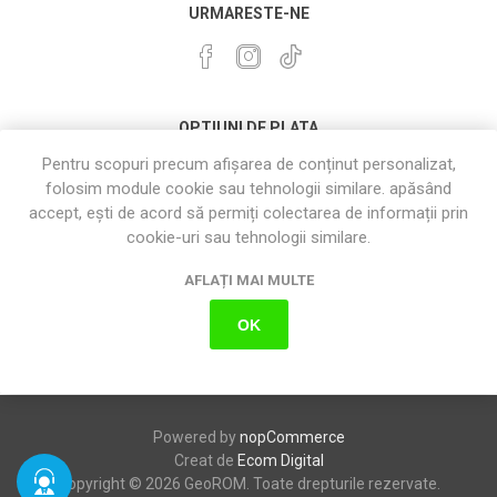
URMARESTE-NE
OPTIUNI DE PLATA
Pentru scopuri precum afișarea de conținut personalizat,
folosim module cookie sau tehnologii similare. apăsând
accept, ești de acord să permiți colectarea de informații prin
cookie-uri sau tehnologii similare.
AFLAȚI MAI MULTE
OK
Powered by
nopCommerce
Creat de
Ecom Digital
Copyright © 2026 GeoROM. Toate drepturile rezervate.